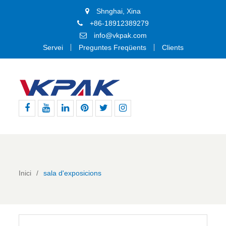
Shnghai, Xina
+86-18912389279
info@vkpak.com
Servei
Preguntes Freqüents
Clients
Facebook
Youtube
Linkedin
Pinterest
Twitter
Instagram
Inici
sala d'exposicions